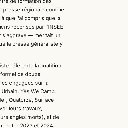
tre de formation des
 en presse régionale comme
là que j'ai compris que la
biens recensés par l'INSEE
t s'aggrave — méritait un
ue la presse généraliste y
iste référente la
coalition
nformel de douze
nnes engagées sur la
au Urbain, Yes We Camp,
lef, Quatorze, Surface
ayer leurs travaux,
eurs angles morts), et de
ent entre 2023 et 2024.