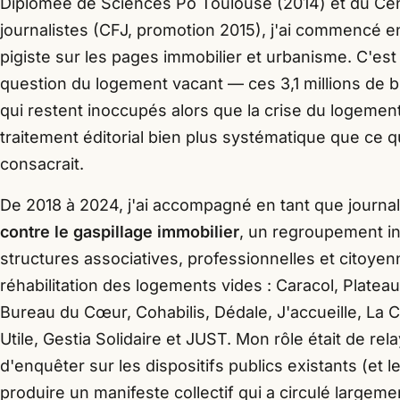
Diplômée de Sciences Po Toulouse (2014) et du Cen
journalistes (CFJ, promotion 2015), j'ai commencé
pigiste sur les pages immobilier et urbanisme. C'est 
question du logement vacant — ces 3,1 millions de 
qui restent inoccupés alors que la crise du logemen
traitement éditorial bien plus systématique que ce q
consacrait.
De 2018 à 2024, j'ai accompagné en tant que journal
contre le gaspillage immobilier
, un regroupement i
structures associatives, professionnelles et citoye
réhabilitation des logements vides : Caracol, Plate
Bureau du Cœur, Cohabilis, Dédale, J'accueille, La C
Utile, Gestia Solidaire et JUST. Mon rôle était de rel
d'enquêter sur les dispositifs publics existants (et l
produire un manifeste collectif qui a circulé largem