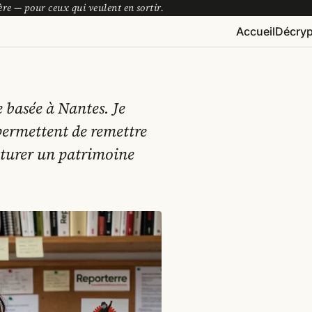
re — pour ceux qui veulent en sortir.
Décryp
Accueil
 basée à Nantes. Je
i permettent de remettre
cturer un patrimoine