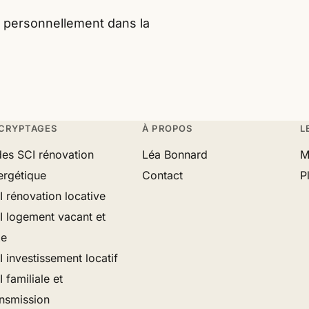
s personnellement dans la
CRYPTAGES
À PROPOS
L
des SCI rénovation
Léa Bonnard
M
ergétique
Contact
P
I rénovation locative
I logement vacant et
xe
 investissement locatif
 familiale et
ansmission